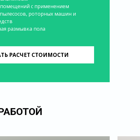
 помещений с применением
ылесосов, роторных машин и
едств
ная размывка пола
АТЬ РАСЧЕТ СТОИМОСТИ
РАБОТОЙ