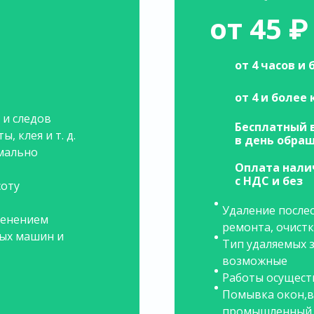
от 45 ₽
от 4 часов и 
от 4 и более
 и следов
Бесплатный 
, клея и т. д.
в день обра
имально
Оплата нали
с НДС и без
соту
Удаление после
менением
ремонта, очистка
ых машин и
Тип удаляемых 
возможные
Работы осущест
Помывка окон,в
промышленный 