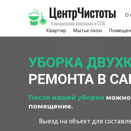
О 
Квартир
Мытье окон
Помещен
УБОРКА ДВУХ
РЕМОНТА В СА
После нашей уборки
можно 
помещение.
Выезд на объект для составле