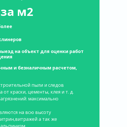
 за м2
более
 клинеров
выезд на объект для оценки работ
щения
чным и безналичным расчетом,
строительной пыли и следов
 от краски, цементы, клея и т. д.
загрязнений: максимально
вляются на всю высоту
итрин,витражей а так же
альпинизм