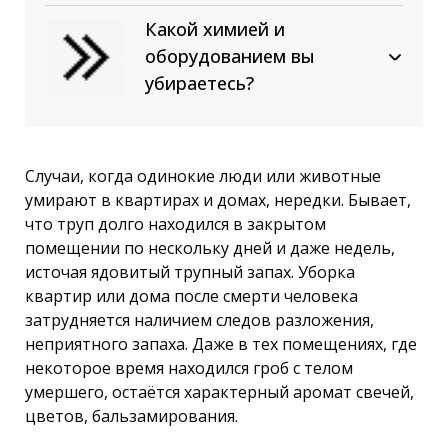
удаленность от кад и т.д.
происходит в течение 24 часов
сложных загрязнениях в
Цены отражают объем
после подписания договора
Какой химией и
основном послестроительных
выполняемых работ и их
оборудованием вы
(эпоксидная смола, затирка и т.
качество. Хорошая компания
убираетесь?
п.), но этого можно легко
не будет занижать цены до
Для работы мы стараемся
избежать, если провести
минимума и работать себе в
использовать все лучшее. Если
тестовую уборку сложного
убыток.Тщательность
техника, то это Karcher и
загрязнения, после цена будет
выполненной работы зависит
Случаи, когда одинокие люди или животные
Tennant, если Химия, то Pro-
окончательная
в том числе и от времени
умирают в квартирах и домах, нередки. Бывает,
Brite, Kiilto, Dr. Schnell, если
исполнения заказа (можно
что труп долго находился в закрытом
инвентарь, то Vileda. В случае
прибежать протереть на
помещении по нескольку дней и даже недель,
если необходимо сократить и
скорую руку, затрата
источая ядовитый трупный запах. Уборка
оптимизировать расходы, мы
времени будет не большая,
квартир или дома после смерти человека
всегда предложим для вас
как и затрата на оплату
затрудняется наличием следов разложения,
более выгодные аналоги.
этому сотруднику). В
неприятного запаха. Даже в тех помещениях, где
стоимость услуги входят и
некоторое время находился гроб с телом
хим. средства, которые
умершего, остаётся характерный аромат свечей,
используются при уборке
цветов, бальзамирования.