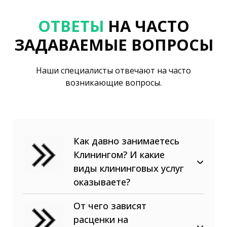
ОТВЕТЫ
НА ЧАСТО
ЗАДАВАЕМЫЕ ВОПРОСЫ
Наши специалисты отвечают на часто
возникающие вопросы.
Как давно занимаетесь
Клинингом? И какие
виды клининговых услуг
оказываете?
В сфере клининговых услуг
От чего зависят
наша компания с 2013 года! Мы
расценки на
предоставляем, как разовые